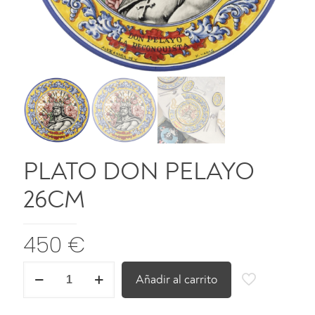
PLATO DON PELAYO
26CM
450
€
PLATO
Añadir al carrito
DON
PELAYO
26CM