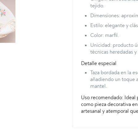
Ecuador,
tejido.
con
Dimensiones: aproxim
taza
bordada
Estilo: elegante y clás
en
Color: marfil.
esquina
(unico)
Unicidad: producto ú
cantidad
técnicas heredadas y 
Detalle especial
Taza bordada en la es
añadiendo un toque ar
mantel.
Uso recomendado: Ideal p
como pieza decorativa en
artesanal y atemporal que