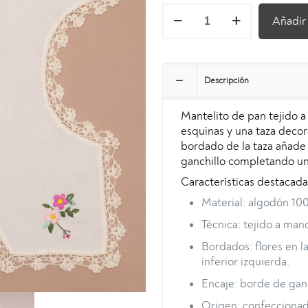
Mantel
Añadir 
de
pan
tejido
a
Descripción
mano
con
Mantelito de pan tejido a
borde
esquinas y una taza decora
de
bordado de la taza añade 
ganchillo
ganchillo completando un 
y
bordado
Características destacada
de
Material: algodón 100
flores
–
Técnica: tejido a man
47
Bordados: flores en l
cm,
inferior izquierda.
hecho
en
Encaje: borde de ganc
Cuenca,
Origen: confeccionad