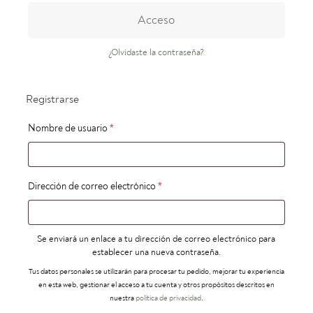
Acceso
¿Olvidaste la contraseña?
Registrarse
Obligatorio
Nombre de usuario
*
Obligatorio
Dirección de correo electrónico
*
Se enviará un enlace a tu dirección de correo electrónico para
establecer una nueva contraseña.
Tus datos personales se utilizarán para procesar tu pedido, mejorar tu experiencia
en esta web, gestionar el acceso a tu cuenta y otros propósitos descritos en
nuestra
política de privacidad
.