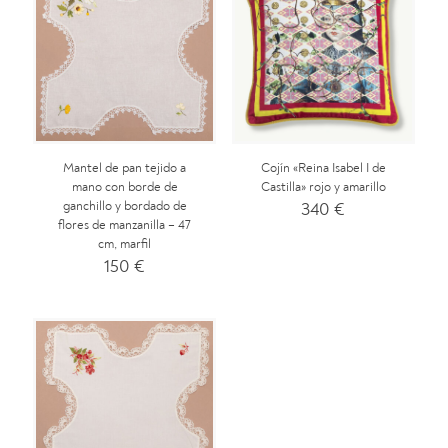
Mantel de pan tejido a
Cojín «Reina Isabel I de
mano con borde de
Castilla» rojo y amarillo
ganchillo y bordado de
340
€
flores de manzanilla – 47
cm, marfil
150
€