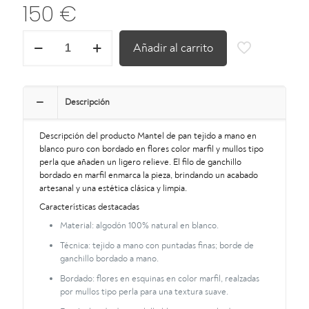
150
€
Mantel
Añadir al carrito
de
pan
tejido
a
mano
Descripción
con
borde
Descripción del producto Mantel de pan tejido a mano en
de
blanco puro con bordado en flores color marfil y mullos tipo
ganchillo
perla que añaden un ligero relieve. El filo de ganchillo
y
bordado en marfil enmarca la pieza, brindando un acabado
bordado
artesanal y una estética clásica y limpia.
en
hilo
Características destacadas
color
Material: algodón 100% natural en blanco.
marfil
—
Técnica: tejido a mano con puntadas finas; borde de
47
ganchillo bordado a mano.
cm,
Bordado: flores en esquinas en color marfil, realzadas
blanco
por mullos tipo perla para una textura suave.
puro,