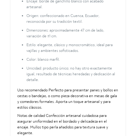
único
Encaje: borde de ganchillo blanco con acabado
cantidad
artesanal.
Origen: confeccionado en Cuenca, Ecuador,
reconocida por su tradición textil.
Dimensiones: aproximadamente 47 cm de lado,
variación de ±1 cm.
Estilo: elegante, clásico y monocromático, ideal para
vajillas y ambientes sofisticados.
Color: blanco marfil.
Unicidad: producto único; no hay otro exactamente
igual, resultado de técnicas heredadas y dedicación al
detalle.
Uso recomendado Perfecto para presentar panes y bollos en
cestas o bandejas, o como pieza decorativa en mesas de gala
y comedores formales. Aporta un toque artesanal y para
estilos clásicos.
Notas de calidad Confección artesanal cuidadosa para
asegurar uniformidad en el bordado y delicadeza en el
encaje. Mullos tipo perla añadidos para textura suave y
elegante.