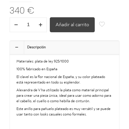
340
€
ANILLO
Añadir al carrito
PARA
PAÑUELO
DE
CLAVEL
plata
Descripción
cantidad
Materiales: plata de ley 925/1000
100% fabricado en España
El clavel es la flor nacional de España, y su color plateado
está representado en todo su esplendor.
Alexandra de V ha utilizado la plata como material principal
para crear una pieza única, ideal para usar como adorno para
el cabello, el cuello o como hebilla de cinturón.
Este anillo para pañuelo plateado es muy versátil y se puede
usar tanto con looks casuales como formales.