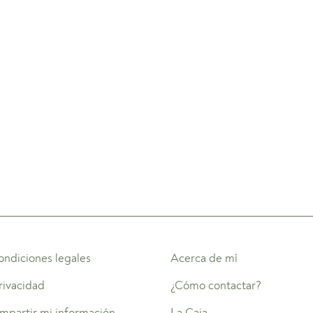
ondiciones legales
Acerca de mí
privacidad
¿Cómo contactar?
mpartir mi información
La Caja